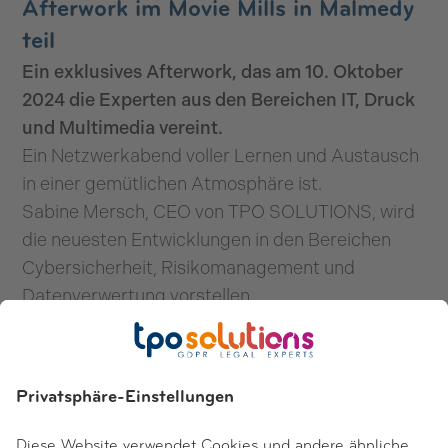
Afterwork im Movie Mills in Malmedy
teil
Ein exklusives Afterwork, das am 10. Oktober
2024 die Experten aus den Bereichen IT, Druck
und Multimedia vereint.
Ein Netzwerkabend voller Lernen und Austausch
in einer gemütlichen Atmosphäre ist.
Sabine Mersch, CEO von TPO SOLUTIONS, wird
die neuesten Entwicklungen in den Bereichen
Cybersicherheit, Risikomanagement und
Datenverwertung vorstellen.
Möchten Sie teilnehmen?
Kontaktieren Sie uns
für weitere Informationen.
Zurück