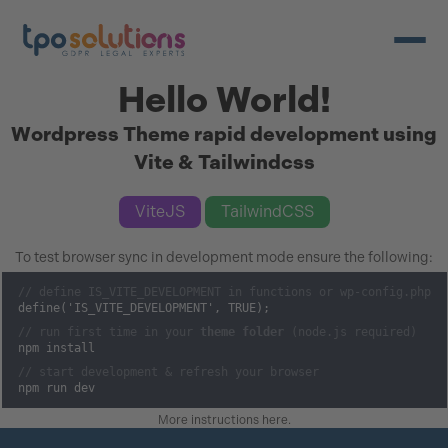
Menü ö
Hello World!
Wordpress Theme rapid development using
Vite & Tailwindcss
ViteJS
TailwindCSS
To test browser sync in development mode ensure the following:
// define IS_VITE_DEVELOPMENT in functions or wp-config.php
define('IS_VITE_DEVELOPMENT', TRUE);
// run first time in your
theme folder
(node.js required)
npm install
// start development & refresh your browser
npm run dev
More instructions here
.