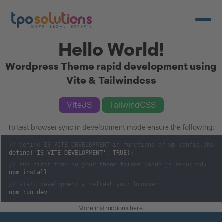
Menü ö
Hello World!
Wordpress Theme rapid development using
Vite & Tailwindcss
ViteJS
TailwindCSS
To test browser sync in development mode ensure the following:
// define IS_VITE_DEVELOPMENT in functions or wp-config.php
define('IS_VITE_DEVELOPMENT', TRUE);
// run first time in your
theme folder
(node.js required)
npm install
// start development & refresh your browser
npm run dev
More instructions here
.