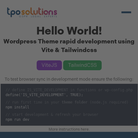
Menü ö
Hello World!
Wordpress Theme rapid development using
Vite & Tailwindcss
ViteJS
TailwindCSS
To test browser sync in development mode ensure the following:
// define IS_VITE_DEVELOPMENT in functions or wp-config.php
define('IS_VITE_DEVELOPMENT', TRUE);
// run first time in your
theme folder
(node.js required)
npm install
// start development & refresh your browser
npm run dev
More instructions here
.