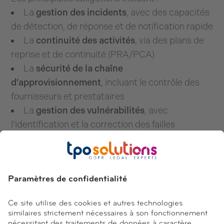
La
gestion des incidents
, avec des capacités
de détection, de réponse et de notification rapide
La
continuité des activités
, via des plans de
reprise et de continuité (PRA/PCA)
La
sécurité de la chaîne
d’approvisionnement
, incluant le contrôle des
fournisseurs et prestataires
La
gestion des vulnérabilités
, avec
l’identification et la correction des failles
La
protection des systèmes et réseaux
, à
travers des mesures techniques adaptées
La
sensibilisation et la formation des
équipes
aux risques cyber
Ces exigences montrent que la cybersécurité ne
peut plus être abordée uniquement comme un
sujet technique.