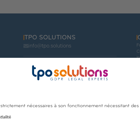
TPO SOLUTIONS
F
info@tpo.solutions
C
I
Belgique
Luxembourg