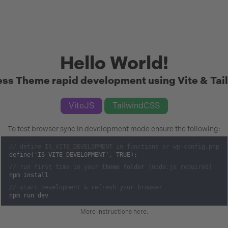
Hello World!
ss Theme rapid development using Vite & Tai
ViteJS
TailwindCSS
To test browser sync in development mode ensure the following:
// define IS_VITE_DEVELOPMENT in functions or wp-config.php
define('IS_VITE_DEVELOPMENT', TRUE);
// run first time in your
theme folder
(node.js required)
npm install
// start development & refresh your browser
npm run dev
More instructions here
.