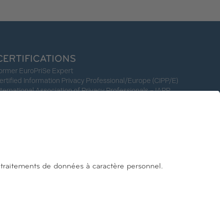
CERTIFICATIONS
ormer EuroPriSe Expert
ertified Information Privacy Professional/Europe (CIPP/E)
nternational Association of Privacy Professionals – IAPP
SUIVEZ-NOUS
Facebook
Linkedin
Instagram
Youtube