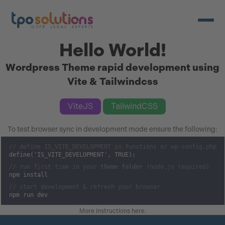
Ouvrir/
Hello World!
Wordpress Theme rapid development using
Vite & Tailwindcss
ViteJS
TailwindCSS
To test browser sync in development mode ensure the following:
// define IS_VITE_DEVELOPMENT in functions or wp-config.php
define('IS_VITE_DEVELOPMENT', TRUE);
// run first time in your
theme folder
(node.js required)
npm install
// start development & refresh your browser
npm run dev
More instructions here
.