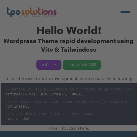
Ouvrir/
Hello World!
Wordpress Theme rapid development using
Vite & Tailwindcss
ViteJS
TailwindCSS
To test browser sync in development mode ensure the following:
// define IS_VITE_DEVELOPMENT in functions or wp-config.php
define('IS_VITE_DEVELOPMENT', TRUE);
// run first time in your
theme folder
(node.js required)
npm install
// start development & refresh your browser
npm run dev
More instructions here
.