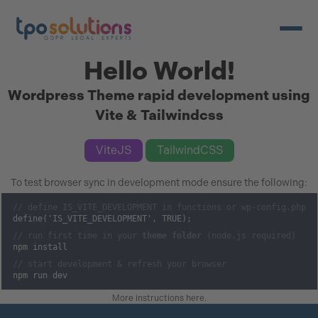
Ouvrir/
Hello World!
Wordpress Theme rapid development using
Vite & Tailwindcss
ViteJS
TailwindCSS
To test browser sync in development mode ensure the following:
// define IS_VITE_DEVELOPMENT in functions or wp-config.php
define('IS_VITE_DEVELOPMENT', TRUE);
// run first time in your
theme folder
(node.js required)
npm install
// start development & refresh your browser
npm run dev
More instructions here
.